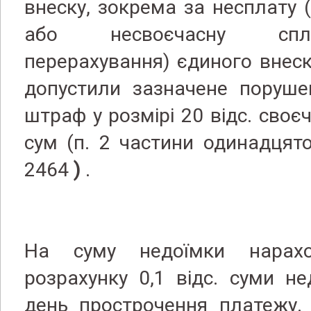
внеску, зокрема за несплату 
або несвоєчасну спл
перерахування) єдиного внеску
допустили зазначене поруше
штраф у розмірі 20 відс. своє
сум (п. 2 частини одинадцят
2464
)
.
На суму недоїмки нарах
розрахунку 0,1 відс. суми н
день прострочення платежу. 