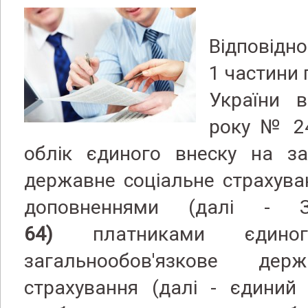
Відповідно 
1 частини 
України 
року № 24
облік єдиного внеску на за
державне соціальне страхува
доповненнями (далі 
64)
платниками єдино
загальнообов'язкове дер
страхування (далі - єдиний 