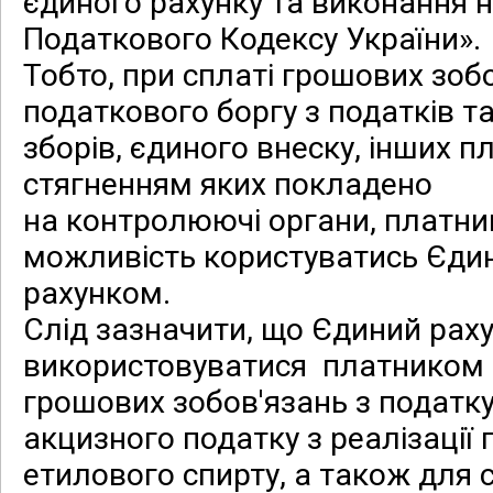
єдиного рахунку та виконання н
Податкового Кодексу України».
Тобто, при сплаті грошових зоб
податкового боргу з податків т
зборів, єдиного внеску, інших п
стягненням яких покладено
на контролюючі органи, платни
можливість користуватись Єди
рахунком.
Слід зазначити, що Єдиний рах
використовуватися
платником 
грошових зобов'язань з податку
акцизного податку з реалізації 
етилового спирту, а також для