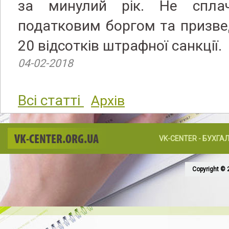
за минулий рік. Не спла
податковим боргом та призве
20 відсотків штрафної санкції.
04-02-2018
Всі статті
Архів
VK-CENTER.ORG.UA
VK-CENTER - БУХГА
Copyright © 