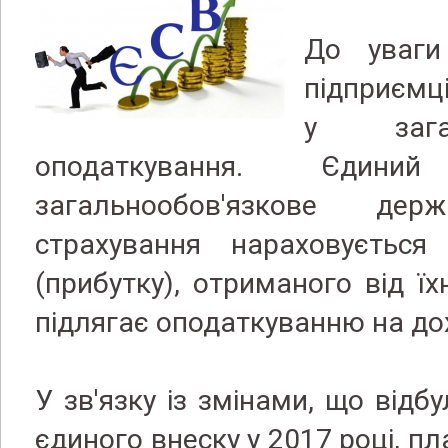
До уваги
підприємці
у зага
оподаткування. Єдин
загальнообов'язкове дер
страхування нараховуєтьс
(прибутку), отриманого від їх
підлягає оподаткуванню на дох
У зв'язку із змінами, що відб
єдиного внеску у 2017 році, п