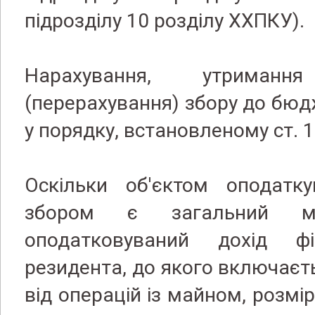
підрозділу 10 розділу XXПКУ).
Нарахування, утрима
(перерахування) збору до бю
у порядку, встановленому ст. 
Оскільки об'єктом оподатку
збором є загальний міс
оподатковуваний дохід ф
резидента, до якого включаєт
від операцій із майном, розмі