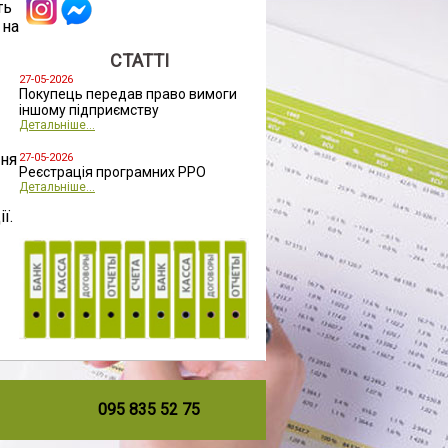
ть
 на
СТАТТІ
27-05-2026
Покупець передав право вимоги
іншому підприємству
Детальніше...
ння
27-05-2026
Реєстрація програмних РРО
Детальніше...
ї.
095 835 52 75