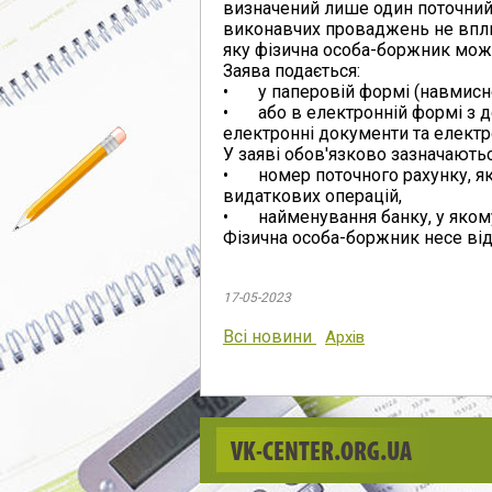
визначений лише один поточний 
виконавчих проваджень не вплив
яку фізична особа-боржник може
Заява подається:
•
у паперовій формі (навмисн
•
або в електронній формі з
електронні документи та електр
У заяві обов'язково зазначаютьс
•
номер поточного рахунку, я
видаткових операцій,
•
найменування банку, у яком
Фізична особа-боржник несе відп
17-05-2023
Всі новини
Архів
VK-CENTER.ORG.UA