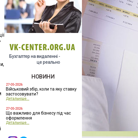
ії
»
VK-CENTER.ORG.UA
Бухгалтер на видаленні -
це реально
и,
НОВИНИ
27-05-2026
Військовий збір, коли та яку ставку
м
застосовувати?
Детальніше...
27-05-2026
Що важливо для бізнесу під час
оформлення
Детальніше...
і