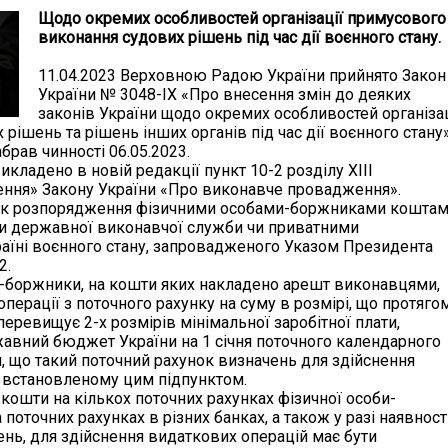
Щодо окремих особливостей організації примусового
виконання судових рішень під час дії воєнного стану.
11.04.2023 Верховною Радою України прийнято Закон
України № 3048-ІХ «Про внесення змін до деяких
законів України щодо окремих особливостей організац
рішень та рішень інших органів під час дії воєнного стану
абрав чинності 06.05.2023.
кладено в новій редакції пункт 10-2 розділу XIII
ження» Закону України «Про виконавче провадження».
ок розпорядження фізичними особами-боржниками коштам
ми державної виконавчої служби чи приватними
країні воєнного стану, запровадженого Указом Президента
2.
и-боржники, на кошти яких накладено арешт виконавцями,
перації з поточного рахунку на суму в розмірі, що протяго
еревищує 2-х розмірів мінімальної заробітної плати,
авний бюджет України на 1 січня поточного календарного
ви, що такий поточний рахунок визначень для здійснення
, встановленому цим підпунктом.
 кошти на кількох поточних рахунках фізичної особи-
поточних рахунках в різних банках, а також у разі наявност
нь, для здійснення видаткових операцій має бути