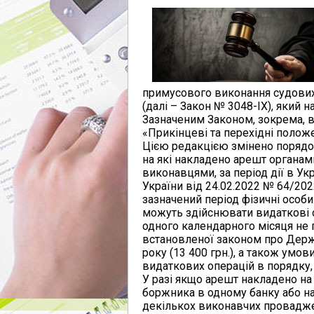
примусового виконання судових 
(далі – Закон № 3048-ІХ), який н
Зазначеним Законом, зокрема, ви
«Прикінцеві та перехідні поло
Цією редакцією змінено поряд
на які накладено арешт органа
виконавцями, за період дії в У
України від 24.02.2022 № 64/202
зазначений період фізичні особ
можуть здійснювати видаткові о
одного календарного місяця не п
встановленої законом про Держ
року (13 400 грн.), а також умо
видаткових операцій в порядку
У разі якщо арешт накладено на
боржника в одному банку або на 
декількох виконавчих провадже