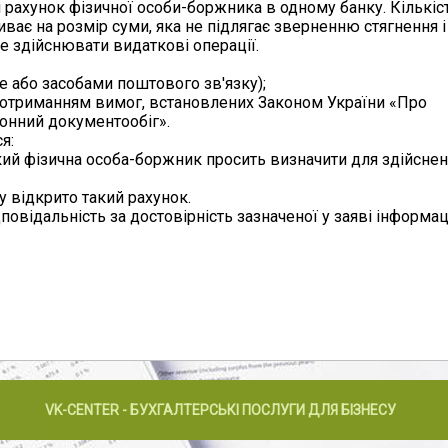
рахунок фізичної особи-боржника в одному банку. Кількіс
ає на розмір суми, яка не підлягає зверненню стягнення і
 здійснювати видаткові операції.
е або засобами поштового зв'язку);
 дотриманням вимог, встановлених Законом України «Про
онний документообіг».
я:
кий фізична особа-боржник просить визначити для здійсне
у відкрито такий рахунок.
овідальність за достовірність зазначеної у заяві інформаці
VK-CENTER - БУХГАЛТЕРСЬКІ ПОСЛУГИ ДЛЯ БІЗНЕСУ