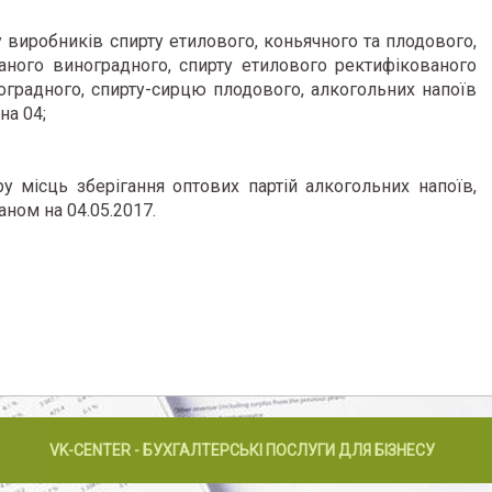
 виробників спирту етилового, коньячного та плодового,
аного виноградного, спирту етилового ректифікованого
оградного, спирту-сирцю плодового, алкогольних напоїв
на 04;
у місць зберігання оптових партій алкогольних напоїв,
ном на 04.05.2017.
VK-CENTER - БУХГАЛТЕРСЬКІ ПОСЛУГИ ДЛЯ БІЗНЕСУ