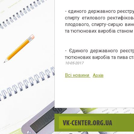
- єдиного державного реєстру
спирту етилового ректифіков
плодового, спирту-сирцю вин
та тютюнових виробів станом 
- Єдиного державного реєстр
тютюнових виробів та пива ста
10-05-2017
Всі новини
Архів
VK-CENTER.ORG.UA