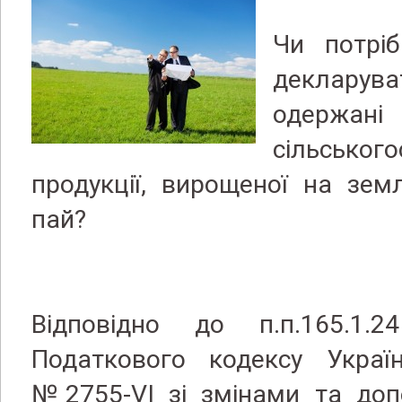
Чи потріб
деклар
одержан
сільського
продукції, вирощеної на зем
пай?
Відповідно до п.п.165.1.2
Податкового кодексу Україн
№2755-VI зі змінами та доп