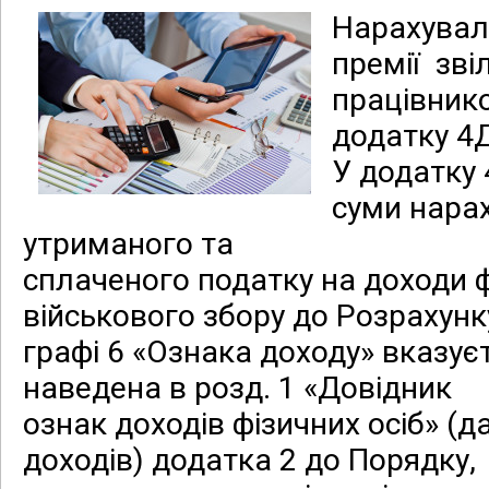
Нарахувал
премії
зві
працівнико
додатку 4
У додатку 
суми нара
утриманого та
сплаченого податку на доходи ф
військового збору до Розрахунк
графі 6 «Ознака доходу» вказує
наведена в розд. 1 «Довідник
ознак доходів фізичних осіб» (д
доходів) додатка 2 до Порядку,