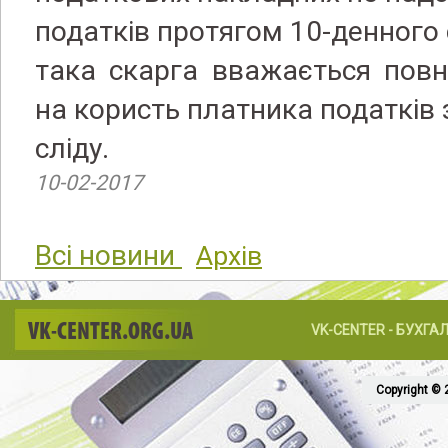
податків протягом 10-денного 
така скарга вважається пов
на користь платника податків 
сліду.
10-02-2017
Всі новини
Архів
VK-CENTER.ORG.UA
VK-CENTER - БУХГА
Copyright © 