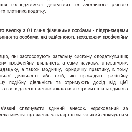
я господарської діяльності, та загального річного
го платника податку.
го внеску з 01 січня фізичними особами - підприємцями
ування та особами, які здійснюють незалежну професійну
ців, які застосовують загальну систему оподаткування;
ну професійну діяльність, а саме наукову, літературну,
ладацьку, а також медичну, юридичну практику, в тому
льної діяльності, або осіб, які провадять релігійну
іншу подібну діяльність та отримують дохід від цієї
ого господарства встановлено нові строки сплати єдиного
в'язані сплачувати єдиний внесок, нарахований за
сла місяця, що настає за кварталом, за який сплачується