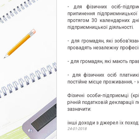
- для фізичних осіб-підпр
припинення підприємницької д
протягом 30 календарних дн
підприємницької діяльності.
- для громадян, які зобов'яза
провадять незалежну професійн
- для громадян, які мають пра
- для фізичних осіб платник
постійне місце проживання, - 
Фізичні особи-підприємці (кр
річній податковій декларації 
зазначити:
інші доходи з джерел їх поход
24-01-2018