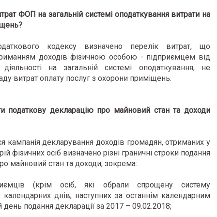
рат ФОП на загальній системі оподаткування витрати на
іщень?
даткового кодексу визначено перелік витрат, що
триманням доходів фізичною особою - підприємцем від
діяльності на загальній системі оподаткування, не
ду витрат оплату послуг з охорони приміщень.
ти податкову декларацію про майновий стан та доходи
ася кампанія декларування доходів громадян, отриманих у
рій фізичних осіб визначено різні граничні строки подання
про майновий стан та доходи, зокрема:
риємців (крім осіб, які обрали спрощену систему
0 календарних днів, наступних за останнім календарним
ій день подання декларації за 2017 – 09.02.2018;