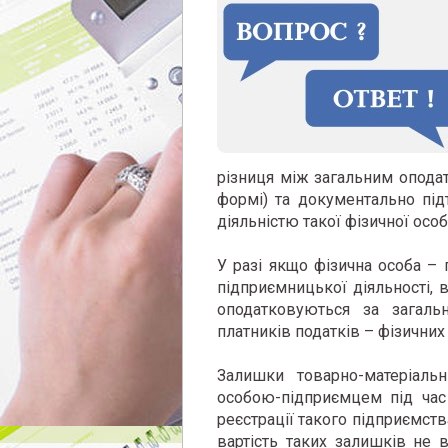
різниця між загальним опода
формі) та документально пі
діяльністю такої фізичної особ
У разі якщо фізична особа –
підприємницької діяльності, 
оподатковуються за загал
платників податків – фізичних о
Залишки товарно-матеріальн
особою-підприємцем під час 
реєстрації такого підприємст
вартість таких залишків не 