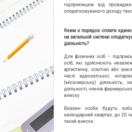
підприємцем від провадженн
оподатковуваного доходу тако
Яким є порядок сплати єдино
на загальній системі оподатк
діяльність?
Для фізичних осіб – підприєм
осіб, які здійснюють незалеж
артистичну, освітню або вик
числі адвокатської, нотаріа
(місіонерську) діяльність, 
діяльності; членів фермерськ
внеску.
Вказані особи будуть зобо
календарний квартал, до 20 чи
такий внесок.