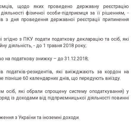
иємців, щодо яких проведено державну реєстрацію
іяльності фізичної особи-підприємця за її рішенням, -
ів з дня проведення державної реєстрації припинення
ні згідно з ПКУ подати податкову декларацію та осіб, які
у діяльність, - до 1 травня 2018 року;
во на податкову знижку – до 31.12.2018;
ів податків-резидентів, які виїжджають за кордон на
не пізніше 60 календарних днів, що передують виїзду.
ім осіб, які обрали спрощену систему оподаткування) у
поряд із доходами від підприємницької діяльності повинні
ження з України та іноземні доходи.