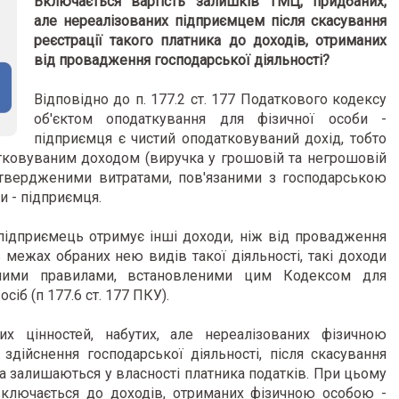
Включається вартість залишків ТМЦ, придбаних,
але нереалізованих підприємцем після скасування
реєстрації такого платника до доходів, отриманих
від провадження господарської діяльності?
Відповідно до п. 177.2 ст. 177 Податкового кодексу
об'єктом оподаткування для фізичної особи -
підприємця є чистий оподатковуваний дохід, тобто
тковуваним доходом (виручка у грошовій та негрошовій
дтвердженими витратами, пов'язаними з господарською
и - підприємця.
 підприємець отримує інші доходи, ніж від провадження
в межах обраних нею видів такої діяльності, такі доходи
ьними правилами, встановленими цим Кодексом для
сіб (п 177.6 ст. 177 ПКУ).
их цінностей, набутих, але нереалізованих фізичною
здійснення господарської діяльності, після скасування
ва залишаються у власності платника податків. При цьому
включається до доходів, отриманих фізичною особою -