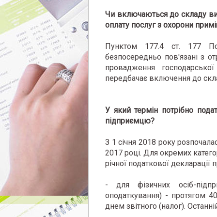
Чи включаються до складу вит
оплату послуг з охорони прим
Пунктом 177.4 ст. 177 По
безпосередньо пов'язані з о
провадження господарської 
передбачає включення до скла
У який термін потрібно пода
підприємцю?
З 1 січня 2018 року розпочал
2017 році. Для окремих катего
річної податкової декларації 
- для фізичних осіб-підп
оподаткування) - протягом 4
днем ​​звітного (налог). Останн