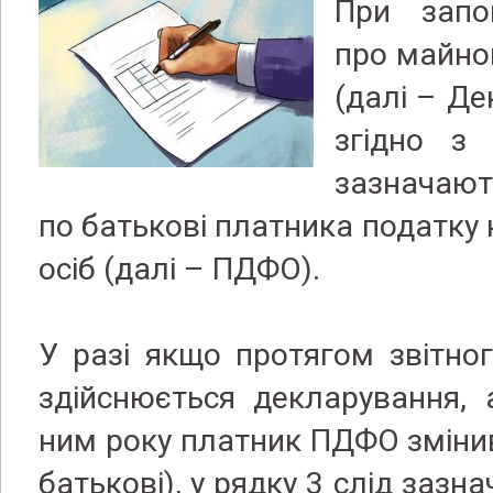
При запов
про майно
(далі – Де
згідно з
зазначають
по батькові платника податку 
осіб (далі – ПДФО).
У разі якщо протягом звітног
здійснюється декларування, 
ним року платник ПДФО змінив 
батькові), у рядку 3 слід зазн