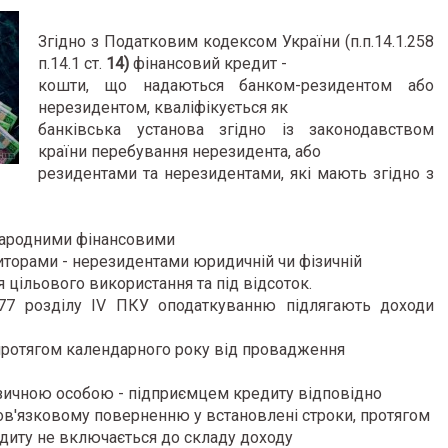
Згідно з Податковим кодексом України (п.п.14.1.258
п.14.1 ст.
14)
фінансовий кредит -
кошти, що надаються банком-резидентом або
нерезидентом, кваліфікується як
банківська установа згідно із законодавством
країни перебування нерезидента, або
резидентами та нерезидентами, які мають згідно з
народними фінансовими
иторами - нерезидентами юридичній чи фізичній
я цільового використання та під відсоток.
 177 розділу IV ПКУ оподаткуванню підлягають доходи
 протягом календарного року від провадження
зичною особою - підприємцем кредиту відповідно
ов'язковому поверненню у встановлені строки, протягом
едиту не включається до складу доходу