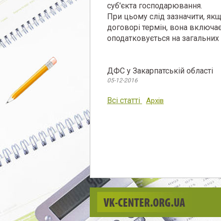
суб'єкта господарювання.
При цьому слід зазначити, як
договорі термін, вона включає
оподатковується на загальних 
ДФС у Закарпатській області
05-12-2016
Всі статті
Архів
VK-CENTER.ORG.UA