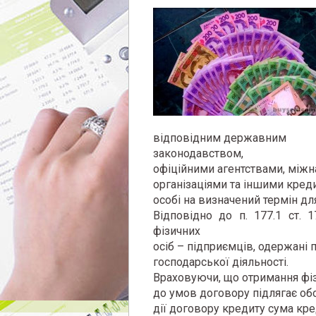
відповідним
державним
законодавством,
офіційними агентствами, між
організаціями та іншими кред
особі на визначений термін дл
Відповідно до п. 177.1 ст.
фізичних
осіб – підприємців, одержані
господарської діяльності.
Враховуючи, що отримання фі
до умов договору підлягає об
дії договору кредиту сума кр