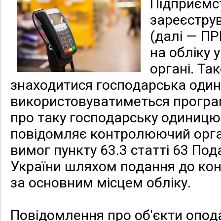
Підприємст
зареєстру
(далі — ПР
на обліку
органі. Та
знаходитися господарська один
використовуватиметься програ
про таку господарську одиницю
повідомляє контролюючий орга
вимог пункту 63.3 статті 63 По
України шляхом подання до ко
за основним місцем обліку.
Повідомлення про об'єкти опод