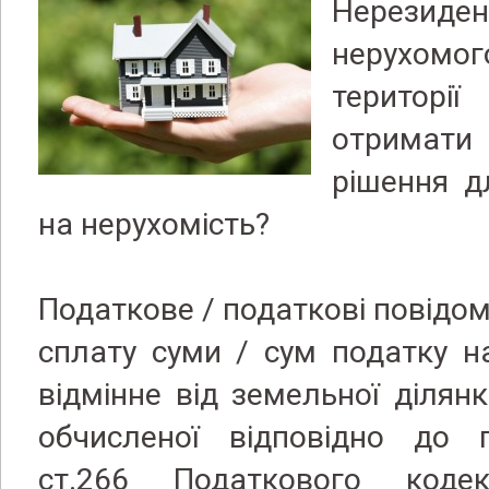
Нерезид
нерухо
територ
отримати
рішення д
на нерухомість?
Податкове / податкові повідо
сплату суми / сум податку н
відмінне від земельної ділянк
обчисленої відповідно до п.
ст.266 Податкового коде