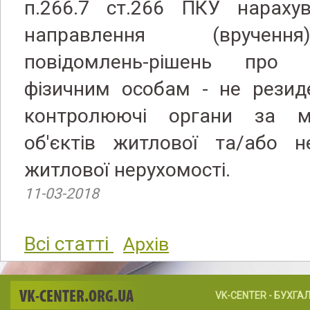
п.266.7 ст.266 ПКУ нараху
направлення (врученн
повідомлень-рішень про 
фізичним особам - не резид
контролюючі органи за мі
об'єктів житлової та/або не
житлової нерухомості.
11-03-2018
Всі статті
Архів
VK-CENTER.ORG.UA
VK-CENTER - БУХГА