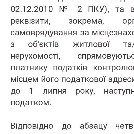
02.12.2010 № 2 ПКУ), та ві
реквізити, зокрема, ор
самоврядування за місцезна
з об'єктів житлової та
нерухомості, спрямовують
платнику податків контрол
місцем його податкової адреси
до 1 липня року, наступ
податком.
Відповідно до абзацу четве