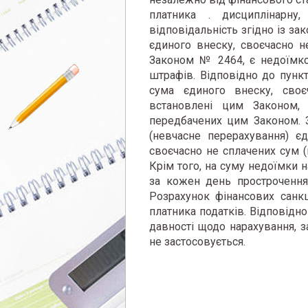
платника
.
дисциплінарну,
відповідальність згідно із за
єдиного внеску, своєчасно н
Законом № 2464, є недоїмко
штрафів.
Відповідно до пунк
сума
єдиного внеску, своє
встановлені цим Законом, 
передбачених цим Законом.
(невчасне
перерахування) є
своєчасно не
сплачених сум (
Крім того, на суму недоїмки н
за кожен день прострочення
Розрахунок фінансових санкц
платника податків.
Відповідно
давності щодо нарахування,
з
не застосовується.