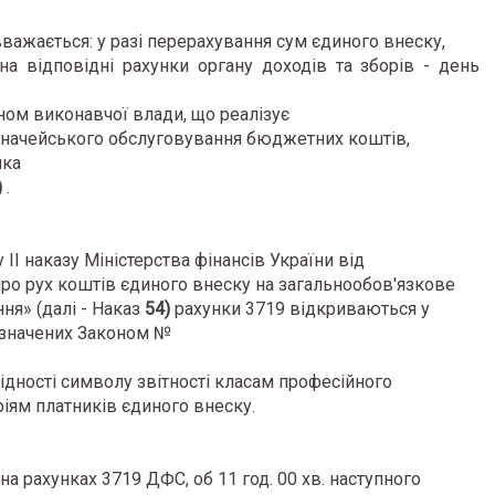
важається: у разі перерахування сум єдиного внеску,
на відповідні рахунки органу доходів та зборів - день
ом виконавчої влади, що реалізує
значейського обслуговування бюджетних коштів,
ика
)
.
 II наказу Міністерства фінансів України від
ро рух коштів єдиного внеску на загальнообов'язкове
ня» (далі - Наказ
54)
рахунки 3719 відкриваються у
визначених Законом №
дності символу звітності класам професійного
іям платників єдиного внеску.
на рахунках 3719 ДФС, об 11 год. 00 хв. наступного