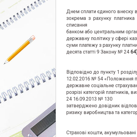
Днем сплати єдиного внеску в
зокрема з рахунку платника 
списання
банком або центральним орган
державну політику у сфері ка
суми платежу з рахунку платн
десята статті 9 Закону № 24
64
Відповідно до пункту 1 розділу
12.02.2016 № 54 «Положення п
державне соціальне страхуван
розрізі категорій платників, 
24 16.09.2013 № 130
затверджено довідник відпові
ризику виробництва та категор
Страхові кошти, акумульовані 