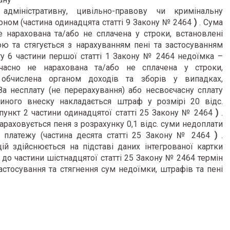
 адміністративну, цивільно-правову чи кримінальну
коном (частина одинадцята статті 9 Закону № 2464
)
.
Сума
е нарахована та/або не сплачена у строки,
встановлені
ю та стягується з нарахуванням пені
та застосуванням
ту 6 частини першої статті 1 Закону № 2464 недоїмка –
часно не нарахована та/або не сплачена у строки,
обчислена органом доходів та зборів у випадках,
За несплату (не перерахування) або несвоєчасну сплату
диного внеску накладається штраф у розмірі 20 відс.
пункт 2 частини одинадцятої статті 25 Закону № 2464
)
.
араховується пеня з розрахунку 0,1 відс. суми недоплати
 платежу (частина десята статті 25 Закону № 2464
)
.
ій здійснюється на підставі даних інтегрованої
картки
 до частини шістнадцятої статті 25 Закону № 2464 термін
астосування та стягнення сум недоїмки, штрафів та пені