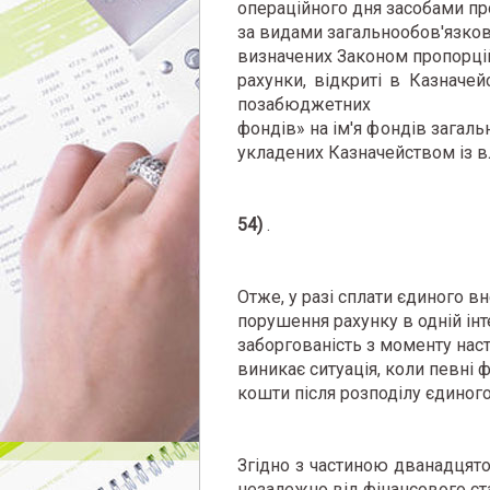
операційного дня засобами п
за видами загальнообов'язков
визначених Законом пропорцій
рахунки, відкриті в Казначе
позабюджетних
фондів» на ім'я фондів загал
укладених Казначейством із 
54)
.
Отже, у разі сплати єдиного в
порушення рахунку в одній інт
заборгованість з моменту наст
виникає ситуація, коли певні
кошти після розподілу єдиного
Згідно з частиною дванадцято
незалежно від фінансового
ст