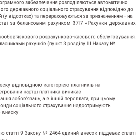
рограмного забезпечення розподіляються автоматично
ого державного соціального страхування відповідно до
 (у відсотках) та перераховуються за призначенням - на
йстві за балансовим рахунком 37І7 «Рахунки державних
ьнообов'язкового
розрахунково-касового обслуговування,
власниками рахунків
(пункт 3 розділу III Наказу №
неску відповідною категорією платників на
егрованій картці платника виникає
ання зобов'язань, а в іншій переплата, при цьому
 фонди соціального страхування недоотримують
 внеску.
ю статті 9 Закону № 2464 єдиний внесок піддеває сплаті
ану