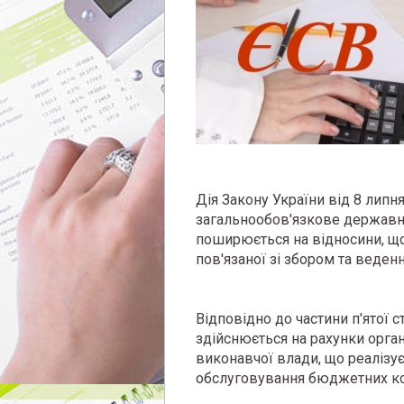
Дія Закону України від 8 липня
загальнообов'язкове державне
поширюється на відносини, що
пов'язаної зі збором та веден
Відповідно до частини п'ятої 
здійснюється на рахунки органі
виконавчої влади, що реалізу
обслуговування бюджетних кош