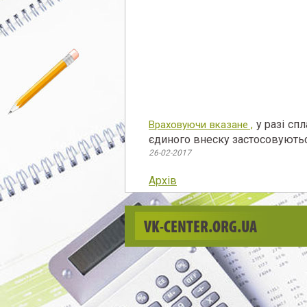
у разі сп
Враховуючи вказане ,
єдиного внеску застосовуютьс
26-02-2017
Архів
VK-CENTER.ORG.UA